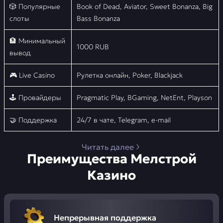
🎲 Популярные
Book of Dead, Aviator, Sweet Bonanza, Big
слоты
Bass Bonanza
🏦 Минимальный
1000 RUB
вывод
🎮 Live Casino
Рулетка онлайн, Poker, Blackjack
🕹 Провайдеры
Pragmatic Play, BGaming, NetEnt, Playson
🤝 Поддержка
24/7 в чате, Telegram, e-mail
Читать далее
Преимущества Мелстрой
Казино
Непрерывная поддержка