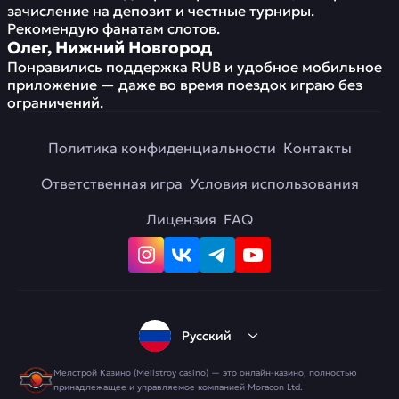
зачисление на депозит и честные турниры.
Рекомендую фанатам слотов.
Олег, Нижний Новгород
Понравились поддержка RUB и удобное мобильное
приложение — даже во время поездок играю без
ограничений.
Политика конфиденциальности
Контакты
Ответственная игра
Условия использования
Лицензия
FAQ
Русский
Мелстрой Казино (Mellstroy casino) — это онлайн-казино, полностью
принадлежащее и управляемое компанией Moracon Ltd.