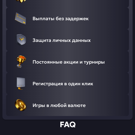
Выплаты без задержек
Защита личных данных
Постоянные акции и турниры
Регистрация в один клик
Игры в любой валюте
FAQ